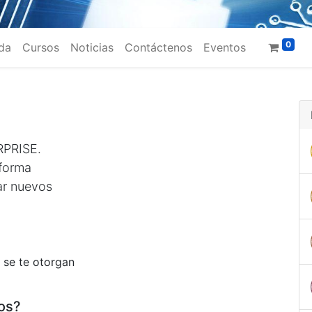
0
da
Cursos
Noticias
Contáctenos
Eventos
RPRISE.
aforma
ar nuevos
 se te otorgan
os?