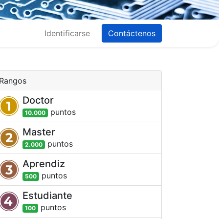
Identificarse
Contáctenos
Rangos
Doctor
punto
s
10.000
Master
punto
s
2.000
Aprendiz
punto
s
500
Estudiante
punto
s
100